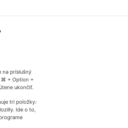
v
 na príslušný
v ⌘ + Option +
útene ukončiť.
uje tri položky:
illy. Ide o to,
v programe