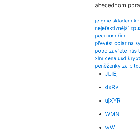
abecednom poradí
je gme skladem ko
nejefektivnější z
peculium řím
převést dolar na sy
popo zavřete nás 
xlm cena usd kryp
peněženky za bitc
JbIEj
dxRv
ujXYR
WMN
wW