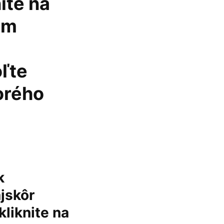
ite na
om
ľte
torého
k
jskôr
kliknite na