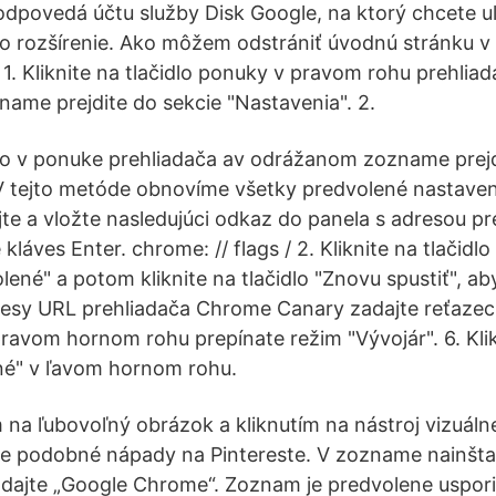
dpovedá účtu služby Disk Google, na ktorý chcete ul
to rozšírenie. Ako môžem odstrániť úvodnú stránku v 
. Kliknite na tlačidlo ponuky v pravom rohu prehliad
me prejdite do sekcie "Nastavenia". 2.
idlo v ponuke prehliadača av odrážanom zozname prejd
 V tejto metóde obnovíme všetky predvolené nastaven
te a vložte nasledujúci odkaz do panela s adresou pr
kláves Enter. chrome: // flags / 2. Kliknite na tlačidl
ené" a potom kliknite na tlačidlo "Znovu spustiť", ab
esy URL prehliadača Chrome Canary zadajte reťazec 
ravom hornom rohu prepínate režim "Vývojár". 6. Klik
né" v ľavom hornom rohu.
na ľubovoľný obrázok a kliknutím na nástroj vizuál
lne podobné nápady na Pintereste. V zozname nainšt
dajte „Google Chrome“. Zoznam je predvolene uspor