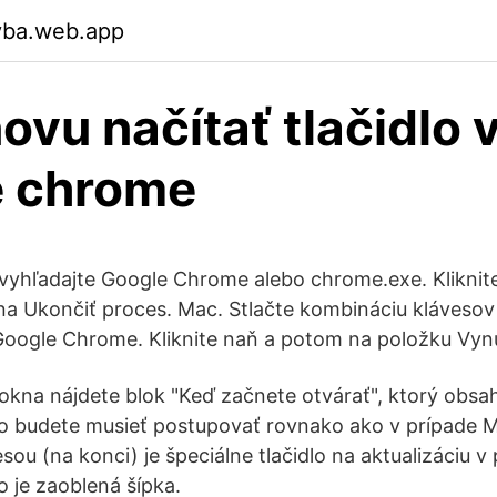
vba.web.app
ovu načítať tlačidlo 
e chrome
 vyhľadajte Google Chrome alebo chrome.exe. Kliknite
a Ukončiť proces. Mac. Stlačte kombináciu kláveso
Google Chrome. Kliknite naň a potom na položku Vyn
 okna nájdete blok "Keď začnete otvárať", ktorý obsah
o budete musieť postupovať rovnako ako v prípade Moz
esou (na konci) je špeciálne tlačidlo na aktualizáciu 
o je zaoblená šípka.