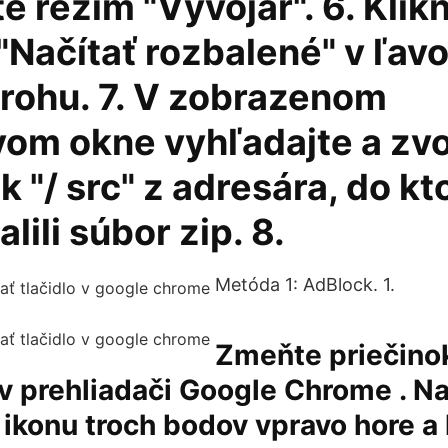
e režim "Vývojár". 6. Klikn
 "Načítať rozbalené" v ľav
rohu. 7. V zobrazenom
vom okne vyhľadajte a zvo
k "/ src" z adresára, do k
lili súbor zip. 8.
Metóda 1: AdBlock. 1.
Zmeňte priečino
v prehliadači Google Chrome . Na
a ikonu troch bodov vpravo hore a 