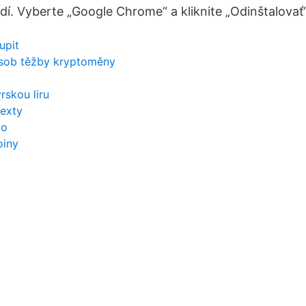
. Vyberte „Google Chrome“ a kliknite „Odinštalovať“
upit
působ těžby kryptoměny
rskou liru
texty
to
oiny