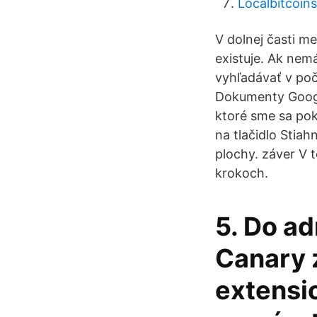
Localbitcoins
V dolnej časti m
existuje. Ak nem
vyhľadávať v poč
Dokumenty Googl
ktoré sme sa pokú
na tlačidlo Stia
plochy. záver V 
krokoch.
5. Do a
Canary 
extensi