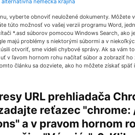
 alternatívna nemecká krajina
enu, vyberte obnoviť neuložené dokumenty. Môžete 
áte túto možnosť vo vašej verzii programu Word, je
ítači *.asd súborov pomocou Windows Search, ako je
e majú problémy s niektorými súbormi a v niekoľký
sili otvoriť, sme videli chybové správy. Ak sa vám to 
hnuť v ľavom hornom rohu načítať súbor a zobraziť ho
tomto článku sa dozviete, ako ho môžete získať späť 
dresy URL prehliadača Ch
zadajte reťazec "chrome: 
ons" a v pravom hornom r