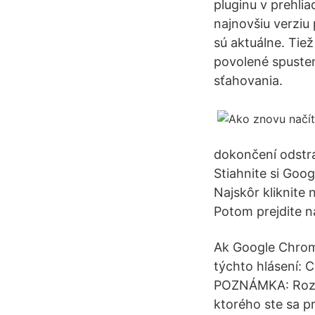
pluginu v prehlia
najnovšiu verziu
sú aktuálne. Tiež
povolené spusten
sťahovania.
dokončení odstrá
Stiahnite si Goo
Najskôr kliknite
Potom prejdite n
Ak Google Chrome
týchto hlásení: 
POZNÁMKA: Rozší
ktorého ste sa pr