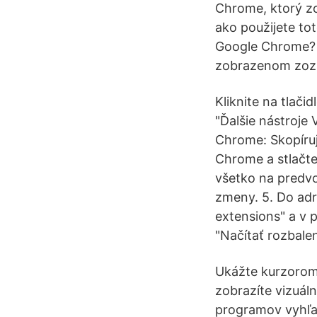
Chrome, ktorý zo
ako použijete to
Google Chrome? 1
zobrazenom zozna
Kliknite na tlač
"Ďalšie nástroje
Chrome: Skopíruj
Chrome a stlačte 
všetko na predvol
zmeny. 5. Do adr
extensions" a v p
"Načítať rozbale
Ukážte kurzorom 
zobrazíte vizuá
programov vyhľa