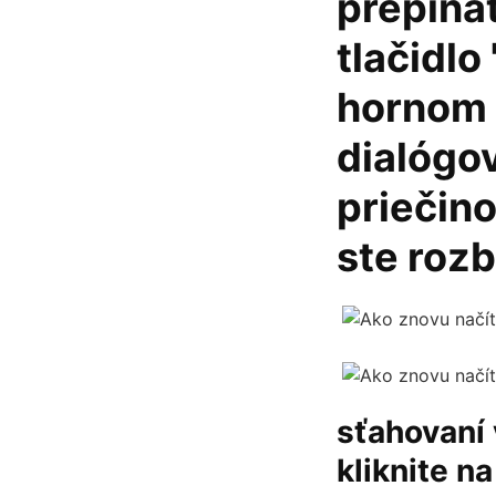
prepínat
tlačidlo
hornom 
dialógo
priečino
ste rozba
sťahovaní 
kliknite n