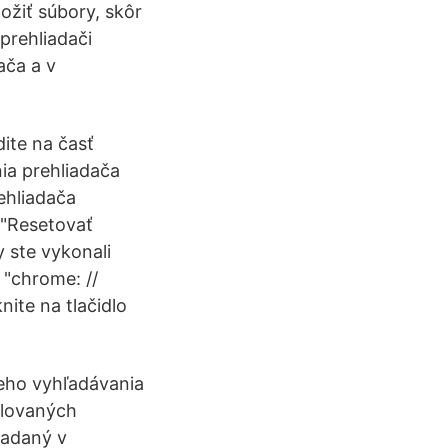
ožiť súbory, skôr
prehliadači
ača a v
ite na časť
ia prehliadača
ehliadača
o "Resetovať
y ste vykonali
"chrome: //
nite na tlačidlo
neho vyhľadávania
alovaných
iadaný v