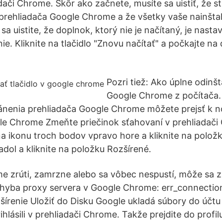
dači Chrome. Skôr ako začnete, musíte sa uistiť, že st
 prehliadača Google Chrome a že všetky vaše nainšt
 sa uistite, že doplnok, ktorý nie je načítaný, je nas
ie. Kliknite na tlačidlo "Znovu načítať" a počkajte n
Pozri tiež: Ako úplne odinš
Google Chrome z počítača.
nenia prehliadača Google Chrome môžete prejsť k nov
gle Chrome Zmeňte priečinok sťahovaní v prehliadači
 na ikonu troch bodov vpravo hore a kliknite na polož
adol a kliknite na položku Rozšírené.
 zrúti, zamrzne alebo sa vôbec nespustí, môže sa z
Chyba proxy servera v Google Chrome: err_connectio
renie Uložiť do Disku Google ukladá súbory do účtu
ihlásili v prehliadači Chrome. Takže prejdite do profi