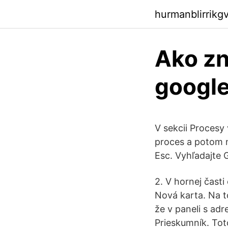
hurmanblirrikg
Ako zn
googl
V sekcii Procesy
proces a potom n
Esc. Vyhľadajte 
2. V hornej časti
Nová karta. Na t
že v paneli s adr
Prieskumník. Tot