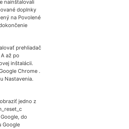
e nainštalovali
alované doplnky
tavený na Povolené
a dokončenie
talovať prehliadač
 A až po
ej inštalácii.
 Google Chrome .
ku Nastavenia.
obraziť jedno z
n_reset_c
 Google, do
lu Google