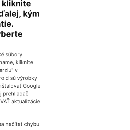
kliknite
ďalej, kým
tie.
yberte
ké súbory
ame, kliknite
erziu" v
oid sú výrobky
nštalovať Google
j prehliadač
VAŤ aktualizácie.
sa načítať chybu