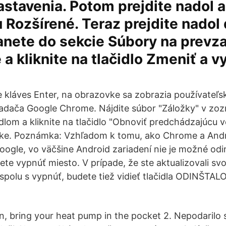
stavenia. Potom prejdite nadol a 
 Rozšírené. Teraz prejdite nadol 
nete do sekcie Súbory na prevza
 a kliknite na tlačidlo Zmeniť a v
e kláves Enter, na obrazovke sa zobrazia používateľs
dača Google Chrome. Nájdite súbor "Záložky" v zozn
dlom a kliknite na tlačidlo "Obnoviť predchádzajúcu v
ke. Poznámka: Vzhľadom k tomu, ako Chrome a Andr
oogle, vo väčšine Android zariadení nie je možné odi
te vypnúť miesto. V prípade, že ste aktualizovali svo
polu s vypnúť, budete tiež vidieť tlačidla ODINŠTALO
, bring your heat pump in the pocket 2. Nepodarilo 