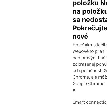
položku Na
na položku
sa nedosta
Pokračujte
nové
Hneď ako stlačít
webového prehlia
naň pravým tlači
zobrazenej ponu
od spoločnosti G
Chrome, ale môže
Google Chrome, s
a.
Smart connection