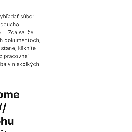
vyhľadať súbor
dnoducho
 … Zdá sa, že
ch dokumentoch,
stane, kliknite
 z pracovnej
iba v niekoľkých
rome
//
ohu